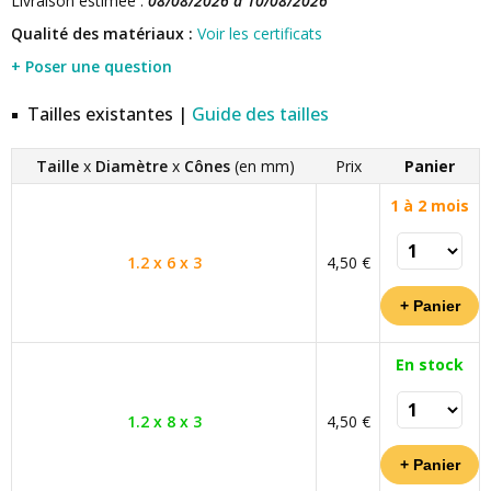
Livraison estimée :
08/08/2026 à 10/08/2026
Qualité des matériaux :
Voir les certificats
+ Poser une question
Tailles existantes |
Guide des tailles
Taille
x
Diamètre
x
Cônes
(en mm)
Prix
Panier
1 à 2 mois
1.2 x 6 x 3
4,50 €
En stock
1.2 x 8 x 3
4,50 €