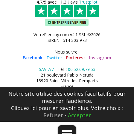
4,7/5 avec +1,3K avis
Trustpilot
VotrePiercing.com v4.1 SSL ©2026
SIREN : 514 303 973
Nous suivre :
Facebook
-
Twitter
-
Pinterest
-
Instagram
SAV 7/7
- Tél. :
06.52.69.79.53
21 boulevard Pablo Neruda
13920 Saint-Mitre-les-Remparts
France
Notre site utilise des cookies facultatifs pour
mesurer l'audience.
Cliquez ici
pour en savoir plus. Votre choix :
Refuser
-
Accepter