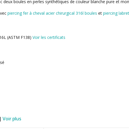
avec deux boules en perles synthétiques de couleur blanche pure et mon
avec
piercing fer à cheval acier chirurgical 316l boules
et
piercing labre
l 316L (ASTM F138)
Voir les certificats
isé
 |
Voir plus