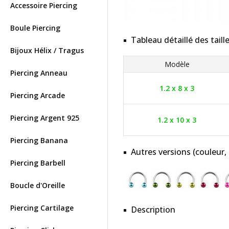
Accessoire Piercing
Boule Piercing
Tableau détaillé des taill
Bijoux Hélix / Tragus
Modèle
Piercing Anneau
1.2 x 8 x 3
Piercing Arcade
Piercing Argent 925
1.2 x 10 x 3
Piercing Banana
Autres versions (couleur,
Piercing Barbell
Boucle d'Oreille
Piercing Cartilage
Description