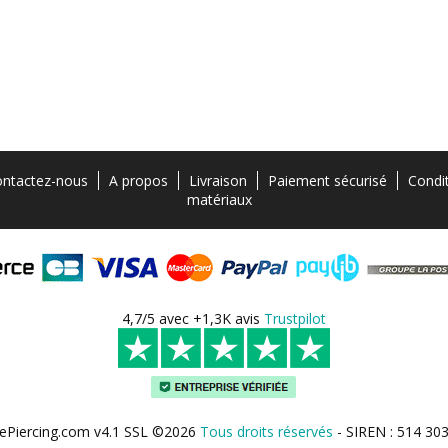
ntactez-nous
A propos
Livraison
Paiement sécurisé
Condi
matériaux
4,7/5 avec +1,3K avis
Trustpilot
ePiercing.com v4.1 SSL ©2026
Tous droits réservés
- SIREN : 514 30