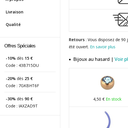
Livraison
Qualité
Retours
: Vous disposez de 90 j
Offres Spéciales
été ouvert.
En savoir plus
-10%
dès
15 €
Bijoux au hasard |
Voir p
Code :
43B715DU
-20%
dès
25 €
Code :
7GKBHT6F
-30%
dès
90 €
4,50 €
En stock
Code :
IAXZAD9T