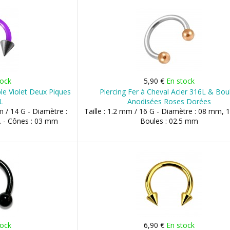
tock
5,90 €
En stock
ible Violet Deux Piques
Piercing Fer à Cheval Acier 316L & Bou
L
Anodisées Roses Dorées
m / 14 G - Diamètre :
Taille : 1.2 mm / 16 G - Diamètre : 08 mm,
. - Cônes : 03 mm
Boules : 02.5 mm
tock
6,90 €
En stock