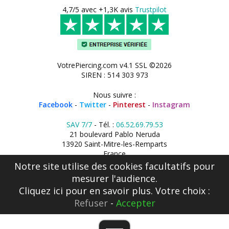
4,7/5 avec +1,3K avis
Trustpilot
VotrePiercing.com v4.1 SSL ©2026
SIREN : 514 303 973
Nous suivre :
Facebook
-
Twitter
-
Pinterest
-
Instagram
SAV 7/7
- Tél. :
06.52.69.79.53
21 boulevard Pablo Neruda
13920 Saint-Mitre-les-Remparts
France
Notre site utilise des cookies facultatifs pour
mesurer l'audience.
Cliquez ici
pour en savoir plus. Votre choix :
Refuser
-
Accepter