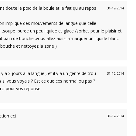
s doute le poid de la boule et le fait qu au repos
31-12-2014
tion implique des mouvements de langue que celle
 ,soupe ,puree un peu liquide et glace /sorbet pour le plaisir et
t bain de bouche .vous allez aussi rrmarquer un liquide blanc
 bouche et nettoyez la zone )
 a 3 jours a la langue , et il y a un genre de trou
31-12-2014
 si vous voyais ? Est ce que ces normal ou pas ?
erci pour vos réponse
ction ect
31-12-2014