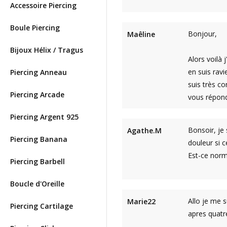
Accessoire Piercing
Boule Piercing
Bonjour,
Maêline
Bijoux Hélix / Tragus
Alors voilà 
en suis rav
Piercing Anneau
suis très co
Piercing Arcade
vous répon
Piercing Argent 925
Bonsoir, je 
Agathe.M
Piercing Banana
douleur si 
Est-ce norm
Piercing Barbell
Boucle d'Oreille
Allo je me s
Marie22
Piercing Cartilage
apres quatre