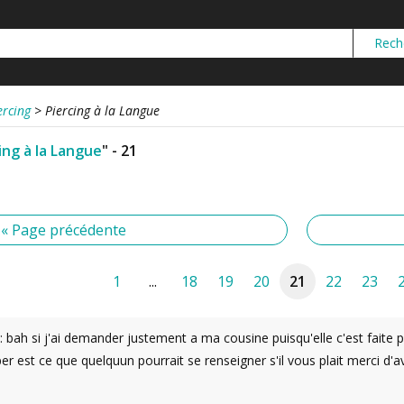
ercing
>
Piercing à la Langue
ing à la Langue
" - 21
« Page précédente
1
...
18
19
20
21
22
23
ah si j'ai demander justement a ma cousine puisqu'elle c'est faite per
er est ce que quelquun pourrait se renseigner s'il vous plait merci d'