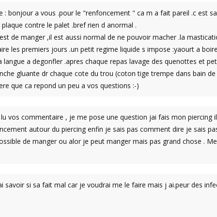
 bonjour a vous .pour le "renfoncement " ca m a fait pareil .c est san
 plaque contre le palet .bref rien d anormal .
 est de manger ,il est aussi normal de ne pouvoir macher .la mastica
aire les premiers jours .un petit regime liquide s impose :yaourt a boire
la langue a degonfler .apres chaque repas lavage des quenottes et peti
nche gluante dr chaque cote du trou (coton tige trempe dans bain de
spere que ca repond un peu a vos questions :-)
 lu vos commentaire , je me pose une question jai fais mon piercing il y
ncement autour du piercing enfin je sais pas comment dire je sais pas
mpossible de manger ou alor je peut manger mais pas grand chose . M
ai savoir si sa fait mal car je voudrai me le faire mais j ai.peur des infe