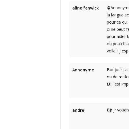
@Annonyme :
aline fenwick
la langue se
pour ce qui
ci ne peut f
pour aider 
ou peau bla
voila !! j e
Bonjour j'ai
Annonyme
ou de renfo
Et il est i
Bjr jr voudr
andre