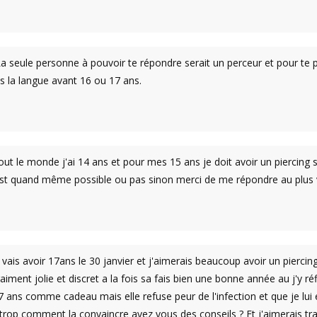
a seule personne à pouvoir te répondre serait un perceur et pour te p
as la langue avant 16 ou 17 ans.
ut le monde j'ai 14 ans et pour mes 15 ans je doit avoir un piercing s
 est quand même possible ou pas sinon merci de me répondre au plus v
vais avoir 17ans le 30 janvier et j'aimerais beaucoup avoir un piercin
aiment jolie et discret a la fois sa fais bien une bonne année au j'y r
ans comme cadeau mais elle refuse peur de l'infection et que je lui en 
trop comment la convaincre avez vous des conseils ? Et j'aimerais travai