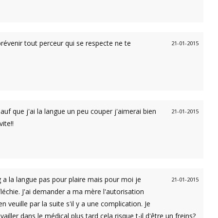
révenir tout perceur qui se respecte ne te
21-01-2015
auf que j'ai la langue un peu couper j'aimerai bien
21-01-2015
ite!!
g a la langue pas pour plaire mais pour moi je
21-01-2015
éfléchie. J'ai demander a ma mère l'autorisation
veuille par la suite s'il y a une complication. Je
ller dans le médical plus tard cela risque t-il d'être un freins?