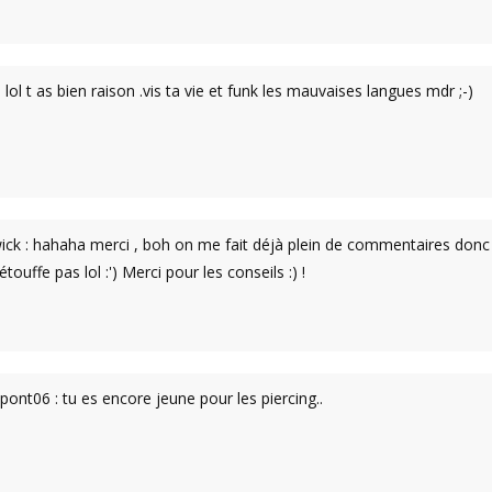
lol t as bien raison .vis ta vie et funk les mauvaises langues mdr ;-)
ick : hahaha merci , boh on me fait déjà plein de commentaires donc
j'étouffe pas lol :') Merci pour les conseils :) !
nt06 : tu es encore jeune pour les piercing..