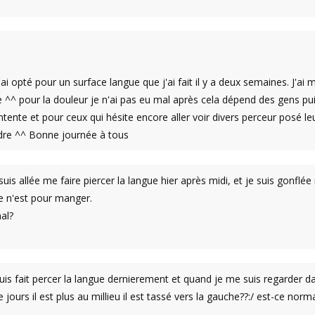
j'ai opté pour un surface langue que j'ai fait il y a deux semaines. J'ai
ie ^^ pour la douleur je n'ai pas eu mal après cela dépend des gens pu
ntente et pour ceux qui hésite encore aller voir divers perceur posé l
dre ^^ Bonne journée à tous
suis allée me faire piercer la langue hier après midi, et je suis gonflé
ce n'est pour manger.
al?
uis fait percer la langue dernierement et quand je me suis regarder dan
 jours il est plus au millieu il est tassé vers la gauche??:/ est-ce norm