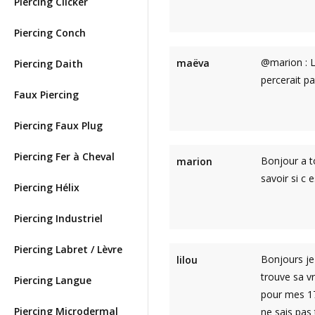
Piercing Clicker
Piercing Conch
@marion : L
maëva
Piercing Daith
percerait p
Faux Piercing
Piercing Faux Plug
Piercing Fer à Cheval
Bonjour a to
marion
savoir si c
Piercing Hélix
Piercing Industriel
Piercing Labret / Lèvre
Bonjours je 
lilou
trouve sa vr
Piercing Langue
pour mes 17 
Piercing Microdermal
ne sais pas 