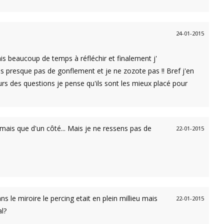
24-01-2015
 mis beaucoup de temps à réfléchir et finalement j'
is presque pas de gonflement et je ne zozote pas !! Bref j'en
eurs des questions je pense qu'ils sont les mieux placé pour
e mais que d'un côté... Mais je ne ressens pas de
22-01-2015
s le miroire le percing etait en plein millieu mais
22-01-2015
al?