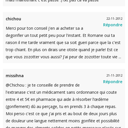
chichou
22-11-2012
Répondre
Merci pour ton conseil j'en ai acheter sa a
degonfler un tout petit peu pour l'instant. Et Romane oui ta
raison il me tarde vraiment que sa soit gueri parce que la c'est
trop chiant. En plus on dirais une otiste quand je parle! Est ce
que vous zozotter vous aussi? J'ai peur de zozotter toute vie ...
missihna
21-11-2012
Répondre
@Chichou : je te conseille de prendre de
l'extranase c'est un médicament sans ordonnance qui coute
entre 4 et 5€ en pharmacie qui aide à résorber l’œdème
(gonflement) dû au perçage, tu en prends 3 à chaque repas.
Moi perso c'est ce que j'ai pris et au bout de deux jours plus
de douleur une langue nettement moins gonflée et possibilité
de manger des aliments solides en petits morceaux placés sur