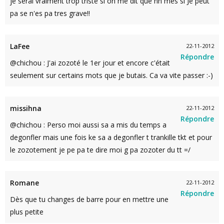
je serai vraiment trop triste si on me dit que nn mes si Je peut
pa se n'es pa tres grave!!
LaFee
22-11-2012
Répondre
@chichou : J'ai zozoté le 1er jour et encore c'était
seulement sur certains mots que je butais. Ca va vite passer :-)
missihna
22-11-2012
Répondre
@chichou : Perso moi aussi sa a mis du temps a
degonfler mais une fois ke sa a degonfler t trankille tkt et pour
le zozotement je pe pa te dire moi g pa zozoter du tt =/
Romane
22-11-2012
Répondre
Dès que tu changes de barre pour en mettre une
plus petite