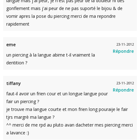
langue mais j'ai peur, je n'est pas peur de la douleur ni des
gonflement mais j'ai peur de ne pas suporté le bijou & de
vomir apres la pose du piercing merci de ma repondre
rapidement
eme
23-11-2012
Répondre
un piercing à la langue abime t-il vraiment la
dentition ?
tiffany
23-11-2012
Répondre
faut-il avoir un frien cour et un longue langue pour
fair un piercing ?
je trouve ma langue courte et mon frien long pouraije le fair
tjrs margrè ma langue ?
^^ merci de me rpd au pluto avan dacheter mes piercing merci
a lavance :)