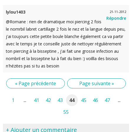
lylou1403
21-11-2012
Répondre
@Romane : rien de dramatique moi piercing 2 fois
le nomrbil labret cartillage 2 fois le nez et la langue depuis peu,
j'ai toujours cette petite boule blanche également ca va partir
avec le temps je te conseille juste de nettoyer régulièrement
ton piercing à la bisseptine , j'ai fait une grosse infection au
nombril et la bisseptine lui à fait du bien :) voillla des bisous
n'hézites pas si tu as besoin
« Page précédente
Page suivante »
1
...
41
42
43
44
45
46
47
...
55
+ Ajouter un commentaire