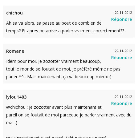
chichou
22-11-2012
Répondre
Ah sa va alors, sa passe au bout de combien de
temps? Et apres on arrive a parler vraiment correctement??
Romane
22-11-2012
Répondre
Idem pour moi, je zozotter vraiment beaucoup,
tout le monde se foutait de moi, je préféré même ne pas
parler ^^ . Mais maintenant, ça va beaucoup mieux :)
lylou1403
22-11-2012
Répondre
@chichou : je zozotter avant plus maintenant et
pareil on se foutait de moi parceque je parler vraiment avec du
mal :(
mais maintenant c est passé :) tkt pas ca va passé