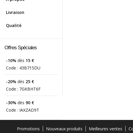
Livraison
Qualité
Offres Spéciales
-10%
dès
15 €
Code :
43B715DU
-20%
dès
25 €
Code :
7GKBHT6F
-30%
dès
90 €
Code :
IAXZAD9T
Promotions
Nouveaux produits
Meilleures ventes
Co