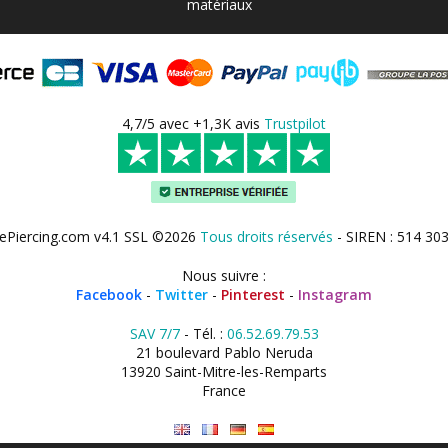
matériaux
4,7/5 avec +1,3K avis
Trustpilot
ePiercing.com v4.1 SSL ©2026
Tous droits réservés
- SIREN : 514 30
Nous suivre :
Facebook
-
Twitter
-
Pinterest
-
Instagram
SAV 7/7
- Tél. :
06.52.69.79.53
21 boulevard Pablo Neruda
13920 Saint-Mitre-les-Remparts
France