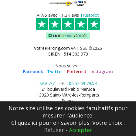
4,7/5 avec +1,3K avis
Trustpilot
VotrePiercing.com v4.1 SSL ©2026
SIREN : 514 303 973
Nous suivre :
Facebook
-
Twitter
-
Pinterest
-
Instagram
SAV 7/7
- Tél. :
06.52.69.79.53
21 boulevard Pablo Neruda
13920 Saint-Mitre-les-Remparts
France
Notre site utilise des cookies facultatifs pour
mesurer l'audience.
Cliquez ici
pour en savoir plus. Votre choix :
Refuser
-
Accepter