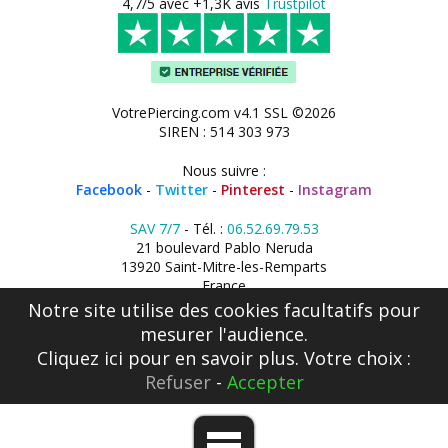
4,7/5 avec +1,3K avis
Trustpilot
VotrePiercing.com v4.1 SSL ©2026
SIREN : 514 303 973
Nous suivre :
Facebook
-
Twitter
-
Pinterest
-
Instagram
SAV 7/7
- Tél. :
06.52.69.79.53
21 boulevard Pablo Neruda
13920 Saint-Mitre-les-Remparts
France
Notre site utilise des cookies facultatifs pour
mesurer l'audience.
Cliquez ici
pour en savoir plus. Votre choix :
Refuser
-
Accepter