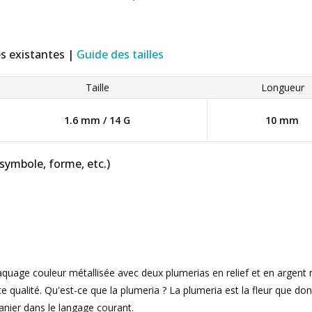
es existantes |
Guide des tailles
Taille
Longueur
1.6 mm / 14 G
10 mm
 symbole, forme, etc.)
laquage couleur métallisée avec deux plumerias en relief et en argen
te qualité. Qu'est-ce que la plumeria ? La plumeria est la fleur que d
nier dans le langage courant.