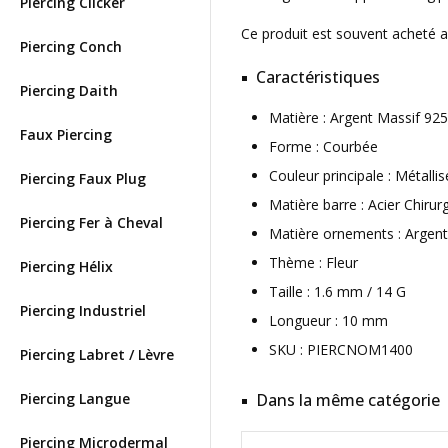
Piercing Clicker
Ce produit est souvent acheté 
Piercing Conch
Caractéristiques
Piercing Daith
Matière : Argent Massif 92
Faux Piercing
Forme : Courbée
Couleur principale : Métallis
Piercing Faux Plug
Matière barre : Acier Chirur
Piercing Fer à Cheval
Matière ornements : Argent
Thème : Fleur
Piercing Hélix
Taille : 1.6 mm / 14 G
Piercing Industriel
Longueur : 10 mm
SKU : PIERCNOM1400
Piercing Labret / Lèvre
Piercing Langue
Dans la même catégorie
Piercing Microdermal