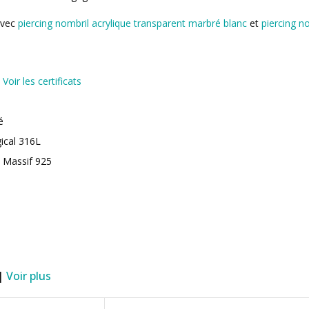
avec
piercing nombril acrylique transparent marbré blanc
et
piercing no
5
Voir les certificats
é
gical 316L
 Massif 925
 |
Voir plus