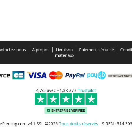
ntactez-nous
A propos
Livraison
Paiement sécurisé
Condi
matériaux
4,7/5 avec +1,3K avis
Trustpilot
ePiercing.com v4.1 SSL ©2026
Tous droits réservés
- SIREN : 514 30