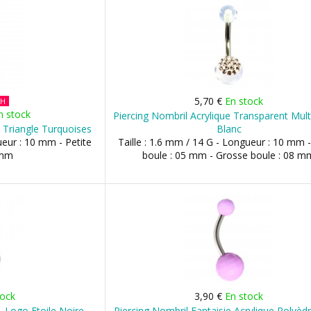
5,70 €
En stock
SH
n stock
Piercing Nombril Acrylique Transparent Mult
s Triangle Turquoises
Blanc
ueur : 10 mm - Petite
Taille : 1.6 mm / 14 G - Longueur : 10 mm -
 mm
boule : 05 mm - Grosse boule : 08 m
tock
3,90 €
En stock
L Logo Etoile Noire
Piercing Nombril Fantaisie Acrylique Polyèdr