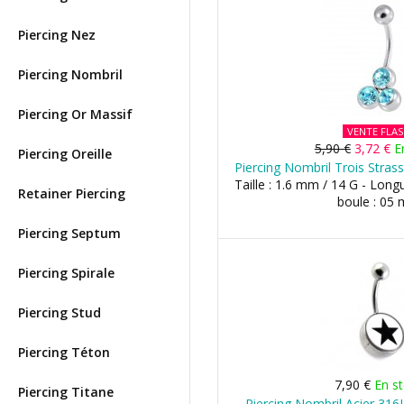
Piercing Nez
Piercing Nombril
Piercing Or Massif
VENTE FLA
5,90 €
3,72 €
E
Piercing Oreille
Piercing Nombril Trois Stras
Taille : 1.6 mm / 14 G - Long
Retainer Piercing
boule : 05
Piercing Septum
Piercing Spirale
Piercing Stud
Piercing Téton
7,90 €
En s
Piercing Titane
Piercing Nombril Acier 316