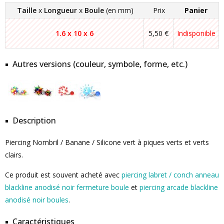
Taille
x
Longueur
x
Boule
(en mm)
Prix
Panier
1.6 x 10 x 6
5,50 €
Indisponible
Autres versions (couleur, symbole, forme, etc.)
Description
Piercing Nombril / Banane / Silicone vert à piques verts et verts
clairs.
Ce produit est souvent acheté avec
piercing labret / conch anneau
blackline anodisé noir fermeture boule
et
piercing arcade blackline
anodisé noir boules
.
Caractéristiques