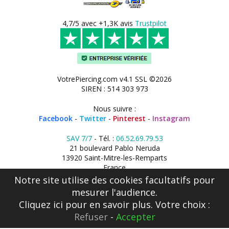
4,7/5 avec +1,3K avis
Trustpilot
VotrePiercing.com v4.1 SSL ©2026
SIREN : 514 303 973
Nous suivre :
Facebook
-
Twitter
-
Pinterest
-
Instagram
SAV 7/7
- Tél. :
06.52.69.79.53
21 boulevard Pablo Neruda
13920 Saint-Mitre-les-Remparts
France
Notre site utilise des cookies facultatifs pour
mesurer l'audience.
Cliquez ici
pour en savoir plus. Votre choix :
Refuser
-
Accepter