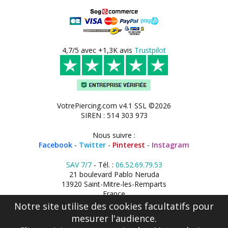
4,7/5 avec +1,3K avis
Trustpilot
VotrePiercing.com v4.1 SSL ©2026
SIREN : 514 303 973
Nous suivre :
Facebook
-
Twitter
-
Pinterest
-
Instagram
SAV 7/7
- Tél. :
06.52.69.79.53
21 boulevard Pablo Neruda
13920 Saint-Mitre-les-Remparts
France
Notre site utilise des cookies facultatifs pour
mesurer l'audience.