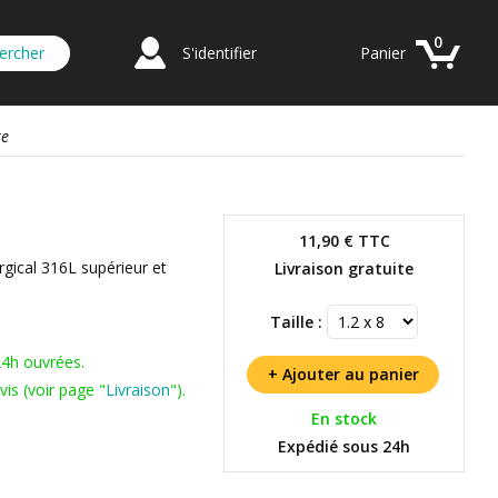
0
S'identifier
Panier
re
11,90 €
TTC
rgical 316L supérieur et
Livraison gratuite
Taille :
24h ouvrées.
is (voir page "
Livraison
").
En stock
Expédié sous 24h