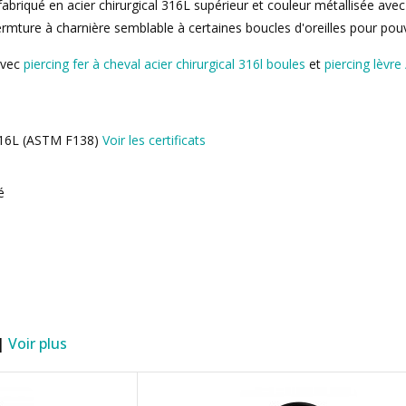
fabriqué en acier chirurgical 316L supérieur et couleur métallisée ave
ermture à charnière semblable à certaines boucles d'oreilles pour pouvo
avec
piercing fer à cheval acier chirurgical 316l boules
et
piercing lèvre
l 316L (ASTM F138)
Voir les certificats
é
 |
Voir plus