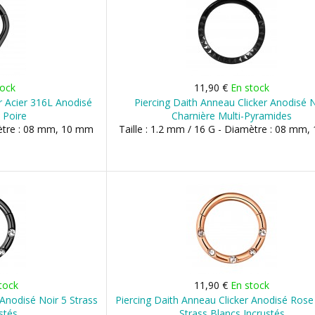
tock
11,90 €
En stock
r Acier 316L Anodisé
Piercing Daith Anneau Clicker Anodisé 
 Poire
Charnière Multi-Pyramides
mètre : 08 mm, 10 mm
Taille : 1.2 mm / 16 G - Diamètre : 08 mm
tock
11,90 €
En stock
 Anodisé Noir 5 Strass
Piercing Daith Anneau Clicker Anodisé Ros
stés
Strass Blancs Incrustés