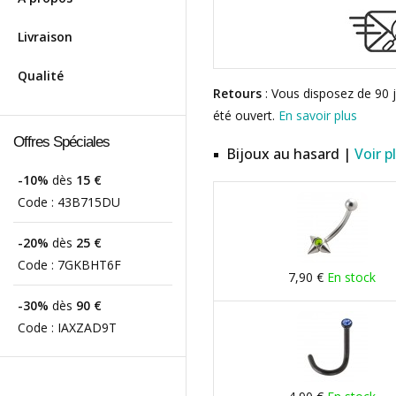
Livraison
Qualité
Retours
: Vous disposez de 90 j
été ouvert.
En savoir plus
Offres Spéciales
Bijoux au hasard |
Voir p
-10%
dès
15 €
Code :
43B715DU
-20%
dès
25 €
Code :
7GKBHT6F
7,90 €
En stock
-30%
dès
90 €
Code :
IAXZAD9T