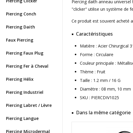
Piercing Clicker
Piercing daith anneau universel 
"clicker" utilise un système de f
Piercing Conch
Ce produit est souvent acheté 
Piercing Daith
Caractéristiques
Faux Piercing
Matière : Acier Chirurgica
Piercing Faux Plug
Forme : Circulaire
Couleur principale : Métallis
Piercing Fer à Cheval
Thème : Fruit
Piercing Hélix
Taille : 1.2 mm / 16 G
Diamètre : 08 mm, 10 mm
Piercing Industriel
SKU : PIERCDIV1025
Piercing Labret / Lèvre
Dans la même catégorie
Piercing Langue
Piercing Microdermal