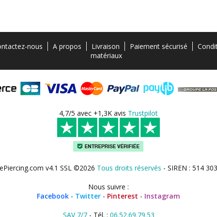
ntactez-nous
A propos
Livraison
Paiement sécurisé
Condi
matériaux
4,7/5 avec +1,3K avis
Trustpilot
ePiercing.com v4.1 SSL ©2026
Tous droits réservés
- SIREN : 514 30
Nous suivre :
Facebook
-
Twitter
-
Pinterest
-
Instagram
SAV 7/7
- Tél. :
06.52.69.79.53