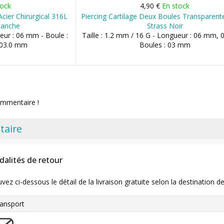
tock
4,90 €
En stock
Acier Chirurgical 316L
Piercing Cartilage Deux Boules Transparen
lanche
Strass Noir
ueur : 06 mm - Boule :
Taille : 1.2 mm / 16 G - Longueur : 06 mm,
 03.0 mm
Boules : 03 mm
ommentaire !
taire
dalités de retour
uvez ci-dessous le détail de la livraison gratuite selon la destinatio
ansport