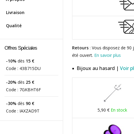
Livraison
Qualité
Retours
: Vous disposez de 90 j
Offres Spéciales
été ouvert.
En savoir plus
-10%
dès
15 €
Bijoux au hasard |
Voir p
Code :
43B715DU
-20%
dès
25 €
Code :
7GKBHT6F
-30%
dès
90 €
5,90 €
En stock
Code :
IAXZAD9T