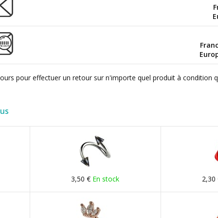
F
E
Fran
Euro
ours pour effectuer un retour sur n'importe quel produit à condition 
lus
3,50 €
En stock
2,30