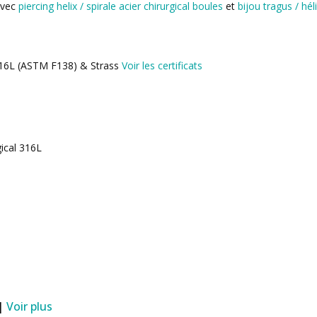
avec
piercing helix / spirale acier chirurgical boules
et
bijou tragus / hél
 316L (ASTM F138) & Strass
Voir les certificats
gical 316L
 |
Voir plus