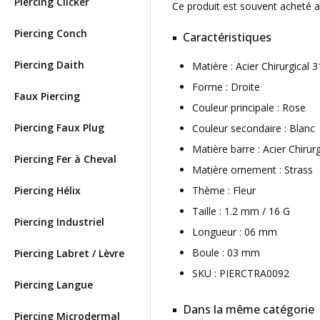
Piercing Clicker
Ce produit est souvent acheté 
Piercing Conch
Caractéristiques
Piercing Daith
Matière : Acier Chirurgical
Forme : Droite
Faux Piercing
Couleur principale : Rose
Piercing Faux Plug
Couleur secondaire : Blanc
Matière barre : Acier Chirur
Piercing Fer à Cheval
Matière ornement : Strass
Piercing Hélix
Thème : Fleur
Taille : 1.2 mm / 16 G
Piercing Industriel
Longueur : 06 mm
Boule : 03 mm
Piercing Labret / Lèvre
SKU : PIERCTRA0092
Piercing Langue
Dans la même catégorie
Piercing Microdermal