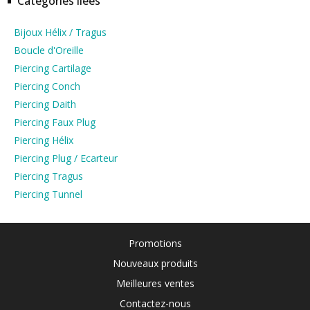
Catégories liées
Bijoux Hélix / Tragus
Boucle d'Oreille
Piercing Cartilage
Piercing Conch
Piercing Daith
Piercing Faux Plug
Piercing Hélix
Piercing Plug / Ecarteur
Piercing Tragus
Piercing Tunnel
Promotions
Nouveaux produits
Meilleures ventes
Contactez-nous