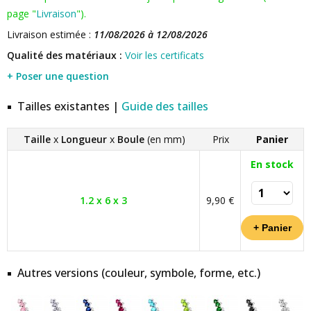
page "
Livraison
").
Livraison estimée :
11/08/2026 à 12/08/2026
Qualité des matériaux :
Voir les certificats
+ Poser une question
Tailles existantes |
Guide des tailles
Taille
x
Longueur
x
Boule
(en mm)
Prix
Panier
En stock
1.2 x 6 x 3
9,90 €
Autres versions (couleur, symbole, forme, etc.)