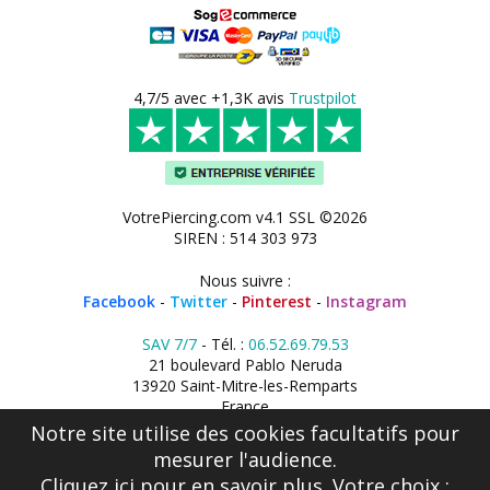
4,7/5 avec +1,3K avis
Trustpilot
VotrePiercing.com v4.1 SSL ©2026
SIREN : 514 303 973
Nous suivre :
Facebook
-
Twitter
-
Pinterest
-
Instagram
SAV 7/7
- Tél. :
06.52.69.79.53
21 boulevard Pablo Neruda
13920 Saint-Mitre-les-Remparts
France
Notre site utilise des cookies facultatifs pour
mesurer l'audience.
Cliquez ici
pour en savoir plus. Votre choix :