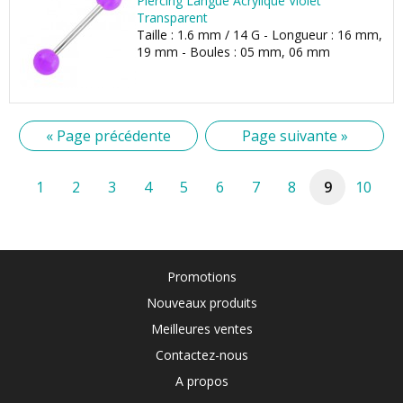
Piercing Langue Acrylique Violet
Transparent
Taille : 1.6 mm / 14 G - Longueur : 16 mm,
19 mm - Boules : 05 mm, 06 mm
« Page précédente
Page suivante »
1
2
3
4
5
6
7
8
9
10
Promotions
Nouveaux produits
Meilleures ventes
Contactez-nous
A propos