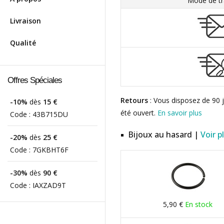
Mode de tr
Livraison
Qualité
Offres Spéciales
Retours
: Vous disposez de 90 j
-10%
dès
15 €
été ouvert.
En savoir plus
Code :
43B715DU
Bijoux au hasard |
Voir p
-20%
dès
25 €
Code :
7GKBHT6F
-30%
dès
90 €
Code :
IAXZAD9T
5,90 €
En stock