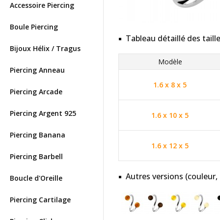
Accessoire Piercing
Boule Piercing
Tableau détaillé des taill
Bijoux Hélix / Tragus
Modèle
Piercing Anneau
1.6 x 8 x 5
Piercing Arcade
Piercing Argent 925
1.6 x 10 x 5
Piercing Banana
1.6 x 12 x 5
Piercing Barbell
Autres versions (couleur,
Boucle d'Oreille
Piercing Cartilage