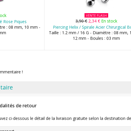
tock
VENTE FLASH
3,90 €
2,34 €
En stock
sé Rose Piques
ètre : 08 mm, 10 mm -
Piercing Helix / Spirale Acier Chirurgical 
 mm
Taille : 1.2 mm / 16 G - Diamètre : 08 mm,
12 mm - Boules : 03 mm
ommentaire !
taire
dalités de retour
uvez ci-dessous le détail de la livraison gratuite selon la destinatio