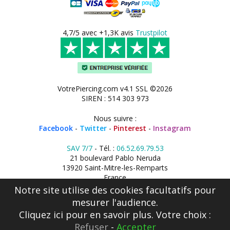
4,7/5 avec +1,3K avis
Trustpilot
VotrePiercing.com v4.1 SSL ©2026
SIREN : 514 303 973
Nous suivre :
Facebook
-
Twitter
-
Pinterest
-
Instagram
SAV 7/7
- Tél. :
06.52.69.79.53
21 boulevard Pablo Neruda
13920 Saint-Mitre-les-Remparts
France
Notre site utilise des cookies facultatifs pour
mesurer l'audience.
Cliquez ici
pour en savoir plus. Votre choix :
Refuser
-
Accepter