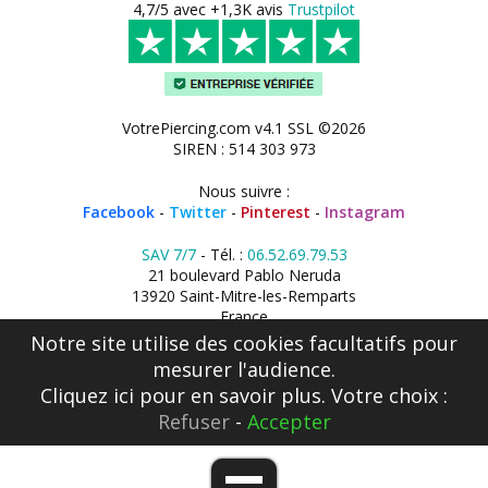
4,7/5 avec +1,3K avis
Trustpilot
VotrePiercing.com v4.1 SSL ©2026
SIREN : 514 303 973
Nous suivre :
Facebook
-
Twitter
-
Pinterest
-
Instagram
SAV 7/7
- Tél. :
06.52.69.79.53
21 boulevard Pablo Neruda
13920 Saint-Mitre-les-Remparts
France
Notre site utilise des cookies facultatifs pour
mesurer l'audience.
Cliquez ici
pour en savoir plus. Votre choix :
Refuser
-
Accepter