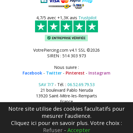
4,7/5 avec +1,3K avis
Trustpilot
VotrePiercing.com v4.1 SSL ©2026
SIREN : 514 303 973
Nous suivre :
Facebook
-
Twitter
-
Pinterest
-
Instagram
SAV 7/7
- Tél. :
06.52.69.79.53
21 boulevard Pablo Neruda
13920 Saint-Mitre-les-Remparts
France
Notre site utilise des cookies facultatifs pour
mesurer l'audience.
Cliquez ici
pour en savoir plus. Votre choix :
Refuser
-
Accepter