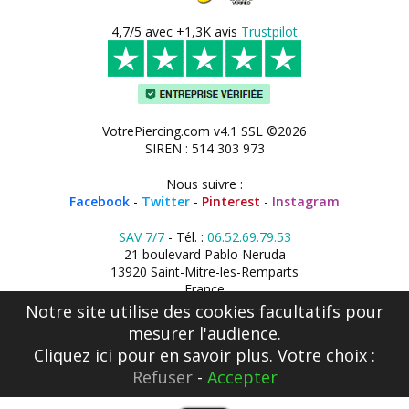
4,7/5 avec +1,3K avis
Trustpilot
VotrePiercing.com v4.1 SSL ©2026
SIREN : 514 303 973
Nous suivre :
Facebook
-
Twitter
-
Pinterest
-
Instagram
SAV 7/7
- Tél. :
06.52.69.79.53
21 boulevard Pablo Neruda
13920 Saint-Mitre-les-Remparts
France
Notre site utilise des cookies facultatifs pour
mesurer l'audience.
Cliquez ici
pour en savoir plus. Votre choix :
Refuser
-
Accepter