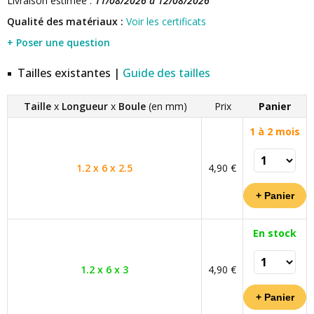
Livraison estimée :
11/08/2026 à 12/08/2026
Qualité des matériaux :
Voir les certificats
+ Poser une question
Tailles existantes |
Guide des tailles
Taille
x
Longueur
x
Boule
(en mm)
Prix
Panier
1 à 2 mois
1.2 x 6 x 2.5
4,90 €
En stock
1.2 x 6 x 3
4,90 €