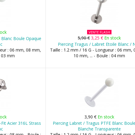
tock
VENTE FLASH
5,90 €
3,25 €
En stock
E Blanc Boule Opaque
nc
Piercing Tragus / Labret Etoile Blanc / 
gueur : 06 mm, 08 mm,
Taille : 1.2 mm / 16 G - Longueur : 06 mm,
: 03 mm
10 mm, ... - Boule : 04 mm
tock
3,90 €
En stock
-Fit Acier 316L Strass
Piercing Labret / Tragus PTFE Blanc Boule
nc
Blanche Transparente
ueur : 08 mm - Boule :
Taille : 1.2 mm / 16 G - Longueur : 06 mm,