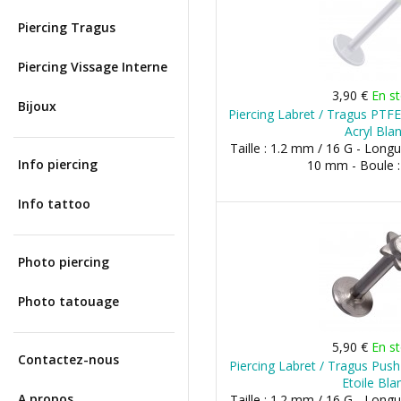
Piercing Tragus
Piercing Vissage Interne
3,90 €
En s
Bijoux
Piercing Labret / Tragus PTF
Acryl Bla
Taille : 1.2 mm / 16 G - Lon
Info piercing
10 mm - Boule 
Info tattoo
Photo piercing
Photo tatouage
5,90 €
En s
Contactez-nous
Piercing Labret / Tragus Push
Etoile Bla
A propos
Taille : 1.2 mm / 16 G - Long