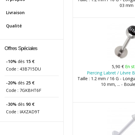
03 mm
Livraison
Qualité
Offres Spéciales
-10%
dès
15 €
5,90 €
En s
Code :
43B715DU
Piercing Labret / Lèvre B
Taille : 1.2 mm / 16 G - Lon
-20%
dès
25 €
10 mm, ... - Boul
Code :
7GKBHT6F
-30%
dès
90 €
Code :
IAXZAD9T