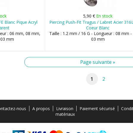
tock
5,90 €
En stock
FE Blanc Pique Acryl
Piercing Push-Fit Tragus / Labret Acier 316
arent
Coeur Blanc
gueur : 06 mm, 08 mm,
Taille : 1.2 mm / 16 G - Longueur : 08 mm -
: 03 mm
03 mm
Page suivante »
1
2
ntactez-nous
A propos
Livraison
Paiement sécurisé
Condi
matériaux