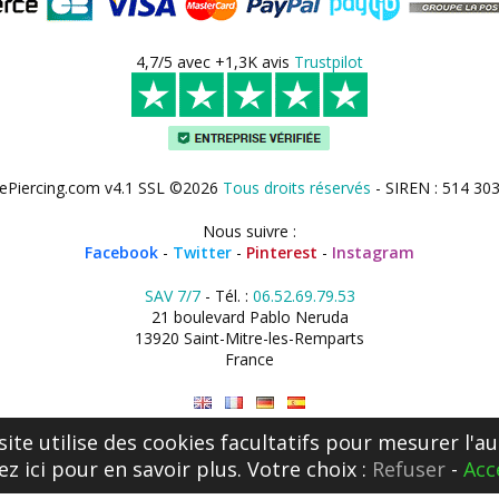
4,7/5 avec +1,3K avis
Trustpilot
ePiercing.com v4.1 SSL ©2026
Tous droits réservés
- SIREN : 514 30
Nous suivre :
Facebook
-
Twitter
-
Pinterest
-
Instagram
SAV 7/7
- Tél. :
06.52.69.79.53
21 boulevard Pablo Neruda
13920 Saint-Mitre-les-Remparts
France
site utilise des cookies facultatifs pour mesurer l'au
ez ici
pour en savoir plus. Votre choix :
Refuser
-
Acc