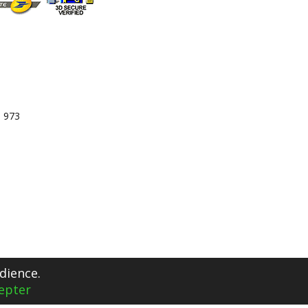
3 973
dience.
epter