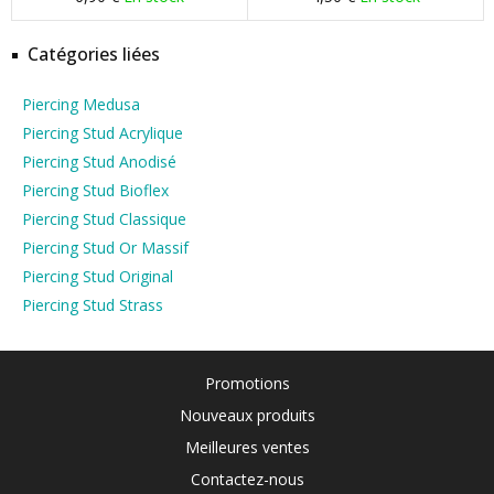
Catégories liées
Piercing Medusa
Piercing Stud Acrylique
Piercing Stud Anodisé
Piercing Stud Bioflex
Piercing Stud Classique
Piercing Stud Or Massif
Piercing Stud Original
Piercing Stud Strass
Promotions
Nouveaux produits
Meilleures ventes
Contactez-nous