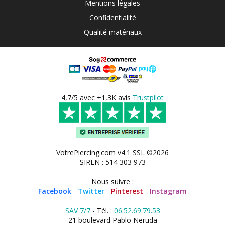
Mentions légales
Confidentialité
Qualité matériaux
4,7/5 avec +1,3K avis
Trustpilot
VotrePiercing.com v4.1 SSL ©2026
SIREN : 514 303 973
Nous suivre :
Facebook
-
Twitter
-
Pinterest
-
Instagram
SAV 7/7
- Tél. :
06.52.69.79.53
21 boulevard Pablo Neruda