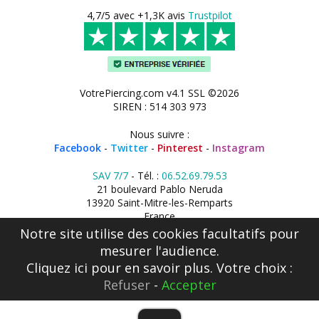
4,7/5 avec +1,3K avis
Trustpilot
VotrePiercing.com v4.1 SSL ©2026
SIREN : 514 303 973
Nous suivre :
Facebook
-
Twitter
-
Pinterest
-
Instagram
SAV 7/7
- Tél. :
06.52.69.79.53
21 boulevard Pablo Neruda
13920 Saint-Mitre-les-Remparts
France
Notre site utilise des cookies facultatifs pour
mesurer l'audience.
Cliquez ici
pour en savoir plus. Votre choix :
Refuser
-
Accepter