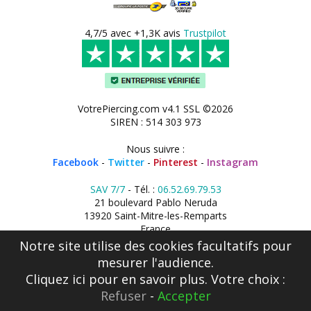
4,7/5 avec +1,3K avis
Trustpilot
VotrePiercing.com v4.1 SSL ©2026
SIREN : 514 303 973
Nous suivre :
Facebook
-
Twitter
-
Pinterest
-
Instagram
SAV 7/7
- Tél. :
06.52.69.79.53
21 boulevard Pablo Neruda
13920 Saint-Mitre-les-Remparts
France
Notre site utilise des cookies facultatifs pour
mesurer l'audience.
Cliquez ici
pour en savoir plus. Votre choix :
Refuser
-
Accepter