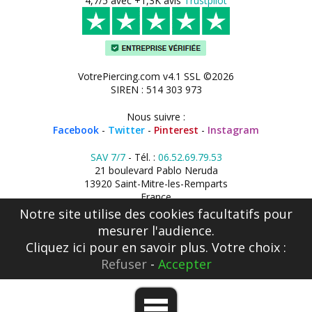
4,7/5 avec +1,3K avis
Trustpilot
VotrePiercing.com v4.1 SSL ©2026
SIREN : 514 303 973
Nous suivre :
Facebook
-
Twitter
-
Pinterest
-
Instagram
SAV 7/7
- Tél. :
06.52.69.79.53
21 boulevard Pablo Neruda
13920 Saint-Mitre-les-Remparts
France
Notre site utilise des cookies facultatifs pour
mesurer l'audience.
Cliquez ici
pour en savoir plus. Votre choix :
Refuser
-
Accepter