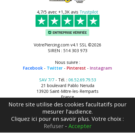
4,7/5 avec +1,3K avis
Trustpilot
VotrePiercing.com v4.1 SSL ©2026
SIREN : 514 303 973
Nous suivre :
Facebook
-
Twitter
-
Pinterest
-
Instagram
SAV 7/7
- Tél. :
06.52.69.79.53
21 boulevard Pablo Neruda
13920 Saint-Mitre-les-Remparts
France
Notre site utilise des cookies facultatifs pour
mesurer l'audience.
Cliquez ici
pour en savoir plus. Votre choix :
Refuser
-
Accepter