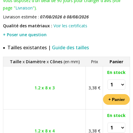
Vous disposez d'un délai de 90 jours pour changer d'avis (voir
page "
Livraison
").
Livraison estimée :
07/08/2026 à 08/08/2026
Qualité des matériaux :
Voir les certificats
+ Poser une question
Tailles existantes |
Guide des tailles
Taille
x
Diamètre
x
Cônes
(en mm)
Prix
Panier
En stock
1.2 x 8 x 3
3,38 €
En stock
1.2 x 8 x 4
3,38 €