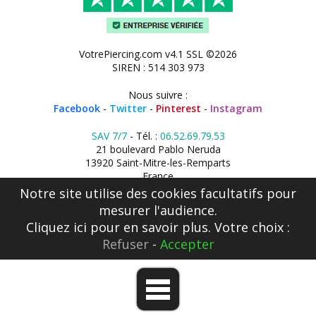
VotrePiercing.com v4.1 SSL ©2026
SIREN : 514 303 973
Nous suivre :
Facebook
-
Twitter
-
Pinterest
-
Instagram
SAV 7/7
- Tél. :
06.52.69.79.53
21 boulevard Pablo Neruda
13920 Saint-Mitre-les-Remparts
France
Notre site utilise des cookies facultatifs pour
mesurer l'audience.
Cliquez ici
pour en savoir plus. Votre choix :
Refuser
-
Accepter