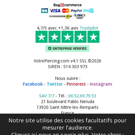
4,7/5 avec +1,3K avis
Trustpilot
VotrePiercing.com v4.1 SSL ©2026
SIREN : 514 303 973
Nous suivre :
Facebook
-
Twitter
-
Pinterest
-
Instagram
SAV 7/7
- Tél. :
06.52.69.79.53
21 boulevard Pablo Neruda
13920 Saint-Mitre-les-Remparts
France
Notre site utilise des cookies facultatifs pour
mesurer l'audience.
Cliquez ici
pour en savoir plus. Votre choix :