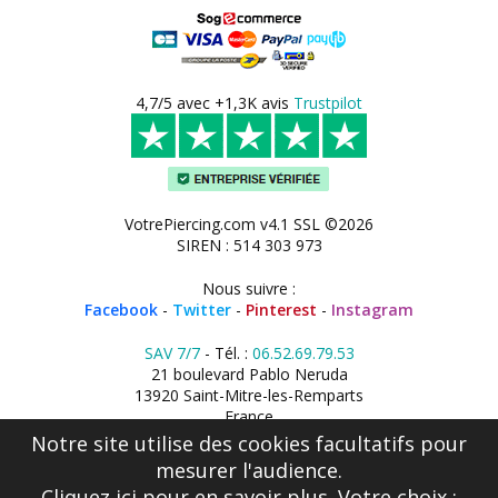
4,7/5 avec +1,3K avis
Trustpilot
VotrePiercing.com v4.1 SSL ©2026
SIREN : 514 303 973
Nous suivre :
Facebook
-
Twitter
-
Pinterest
-
Instagram
SAV 7/7
- Tél. :
06.52.69.79.53
21 boulevard Pablo Neruda
13920 Saint-Mitre-les-Remparts
France
Notre site utilise des cookies facultatifs pour
mesurer l'audience.
Cliquez ici
pour en savoir plus. Votre choix :