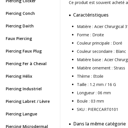
Piercing Clicker
Ce produit est souvent acheté 
Piercing Conch
Caractéristiques
Piercing Daith
Matière : Acier Chirurgical
Forme : Droite
Faux Piercing
Couleur principale : Doré
Piercing Faux Plug
Couleur secondaire : Blanc
Matière base : Acier Chirurg
Piercing Fer à Cheval
Matière ornement : Strass
Piercing Hélix
Thème : Etoile
Taille : 1.2 mm / 16 G
Piercing Industriel
Longueur : 06 mm
Boule : 03 mm
Piercing Labret / Lèvre
SKU : PIERCCART0101
Piercing Langue
Dans la même catégorie
Piercing Microdermal