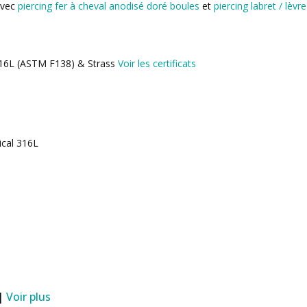
avec
piercing fer à cheval anodisé doré boules
et
piercing labret / lèv
 316L (ASTM F138) & Strass
Voir les certificats
ical 316L
 |
Voir plus