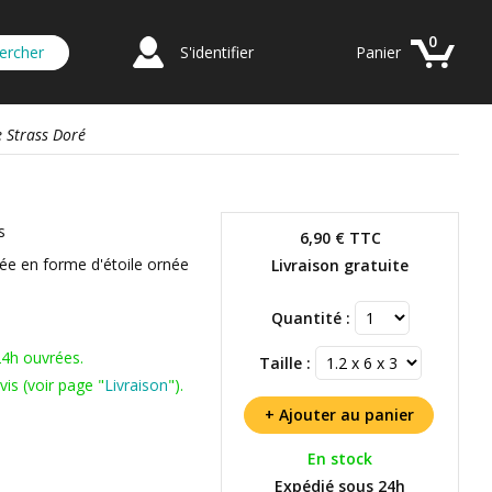
0
S'identifier
Panier
e Strass Doré
s
6,90 €
TTC
rée en forme d'étoile ornée
Livraison gratuite
Quantité :
24h ouvrées.
Taille :
is (voir page "
Livraison
").
En stock
Expédié sous 24h