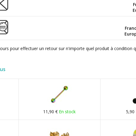
F
E
Fran
Euro
ours pour effectuer un retour sur n'importe quel produit à condition 
lus
11,90 €
En stock
5,90