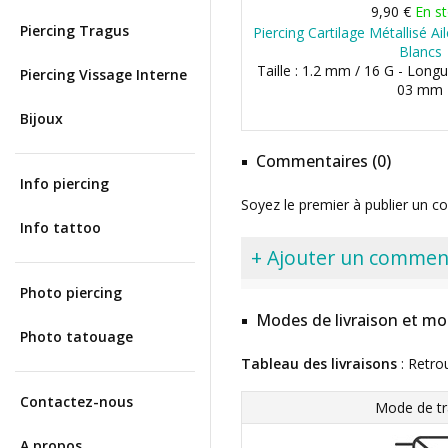
9,90 €
En s
Piercing Tragus
Piercing Cartilage Métallisé A
Blancs
Taille : 1.2 mm / 16 G - Long
Piercing Vissage Interne
03 mm
Bijoux
Commentaires (0)
Info piercing
Soyez le premier à publier un c
Info tattoo
+ Ajouter un commen
Photo piercing
Modes de livraison et mo
Photo tatouage
Tableau des livraisons
: Retro
Contactez-nous
Mode de tr
A propos