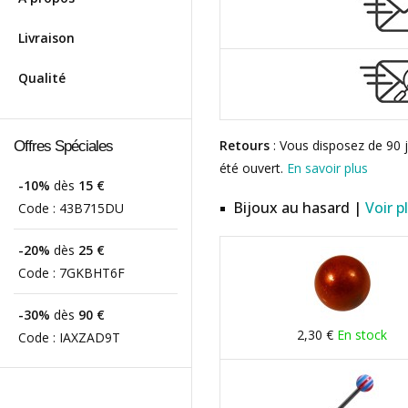
Livraison
Qualité
Retours
: Vous disposez de 90 j
Offres Spéciales
été ouvert.
En savoir plus
-10%
dès
15 €
Bijoux au hasard |
Voir p
Code :
43B715DU
-20%
dès
25 €
Code :
7GKBHT6F
-30%
dès
90 €
2,30 €
En stock
Code :
IAXZAD9T