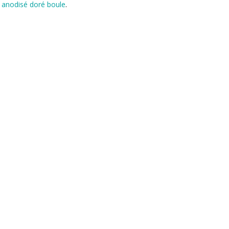
re anodisé doré boule
.