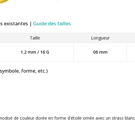
es existantes |
Guide des tailles
Taille
Longueur
1.2 mm / 16 G
06 mm
 symbole, forme, etc.)
 anodisé de couleur dorée en forme d'étoile ornée avec un strass blanc