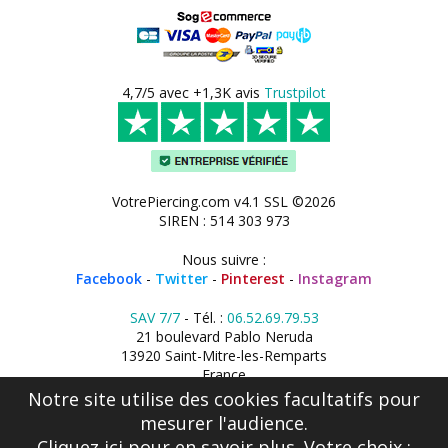
4,7/5 avec +1,3K avis
Trustpilot
VotrePiercing.com v4.1 SSL ©2026
SIREN : 514 303 973
Nous suivre :
Facebook
-
Twitter
-
Pinterest
-
Instagram
SAV 7/7
- Tél. :
06.52.69.79.53
21 boulevard Pablo Neruda
13920 Saint-Mitre-les-Remparts
France
Notre site utilise des cookies facultatifs pour
mesurer l'audience.
Cliquez ici
pour en savoir plus. Votre choix :