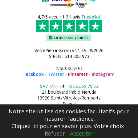
4,7/5 avec +1,3K avis
Trustpilot
VotrePiercing.com v4.1 SSL ©2026
SIREN : 514 303 973
Nous suivre :
Facebook
-
Twitter
-
Pinterest
-
Instagram
SAV 7/7
- Tél. :
06.52.69.79.53
21 boulevard Pablo Neruda
13920 Saint-Mitre-les-Remparts
France
Notre site utilise des cookies facultatifs pour
mesurer l'audience.
Cliquez ici
pour en savoir plus. Votre choix :
Refuser
-
Accepter