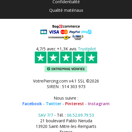
Confidentialité
Qualité matériaux
4,7/5 avec +1,3K avis
Trustpilot
VotrePiercing.com v4.1 SSL ©2026
SIREN : 514 303 973
Nous suivre :
Facebook
-
Twitter
-
Pinterest
-
Instagram
SAV 7/7
- Tél. :
06.52.69.79.53
21 boulevard Pablo Neruda
13920 Saint-Mitre-les-Remparts
France