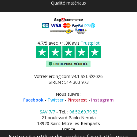
Qualité matériaux
4,7/5 avec +1,3K avis
Trustpilot
VotrePiercing.com v4.1 SSL ©2026
SIREN : 514 303 973
Nous suivre :
Facebook
-
Twitter
-
Pinterest
-
Instagram
SAV 7/7
- Tél. :
06.52.69.79.53
21 boulevard Pablo Neruda
13920 Saint-Mitre-les-Remparts
France
Notre site utilise des cookies facultatifs pour