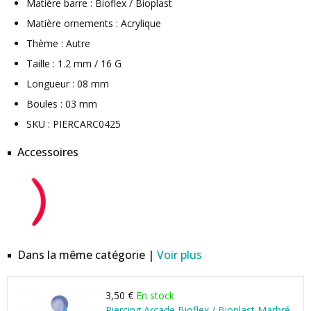
Matière barre : Bioflex / Bioplast
Matière ornements : Acrylique
Thème : Autre
Taille : 1.2 mm / 16 G
Longueur : 08 mm
Boules : 03 mm
SKU : PIERCARC0425
Accessoires
Dans la même catégorie |
Voir plus
3,50 €
En stock
Piercing Arcade Bioflex / Bioplast Marbré