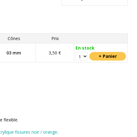
Cônes
Prix
En stock
03 mm
3,50 €
 flexible.
rylique fissures noir / orange
.