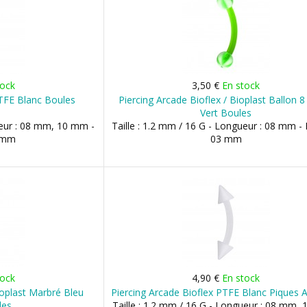
tock
3,50 €
En stock
PTFE Blanc Boules
Piercing Arcade Bioflex / Bioplast Ballon 
e
Vert Boules
ueur : 08 mm, 10 mm -
Taille : 1.2 mm / 16 G - Longueur : 08 mm - 
3 mm
03 mm
tock
4,90 €
En stock
ioplast Marbré Bleu
Piercing Arcade Bioflex PTFE Blanc Piques A
les
Taille : 1.2 mm / 16 G - Longueur : 08 mm,