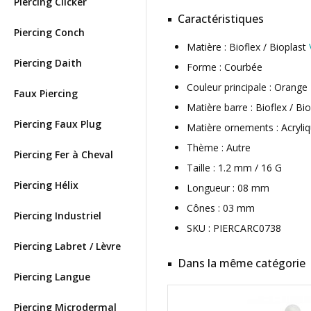
Piercing Clicker
Caractéristiques
Piercing Conch
Matière : Bioflex / Bioplast
Piercing Daith
Forme : Courbée
Couleur principale : Orange
Faux Piercing
Matière barre : Bioflex / Bi
Piercing Faux Plug
Matière ornements : Acryli
Thème : Autre
Piercing Fer à Cheval
Taille : 1.2 mm / 16 G
Piercing Hélix
Longueur : 08 mm
Cônes : 03 mm
Piercing Industriel
SKU : PIERCARC0738
Piercing Labret / Lèvre
Dans la même catégorie
Piercing Langue
Piercing Microdermal