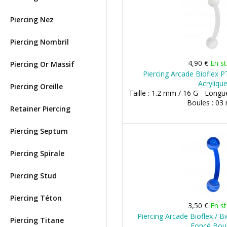
Piercing Nez
Piercing Nombril
4,90 €
En s
Piercing Or Massif
Piercing Arcade Bioflex 
Acryliqu
Piercing Oreille
Taille : 1.2 mm / 16 G - Long
Boules : 0
Retainer Piercing
Piercing Septum
Piercing Spirale
Piercing Stud
Piercing Téton
3,50 €
En s
Piercing Arcade Bioflex / B
Piercing Titane
Foncé Bou