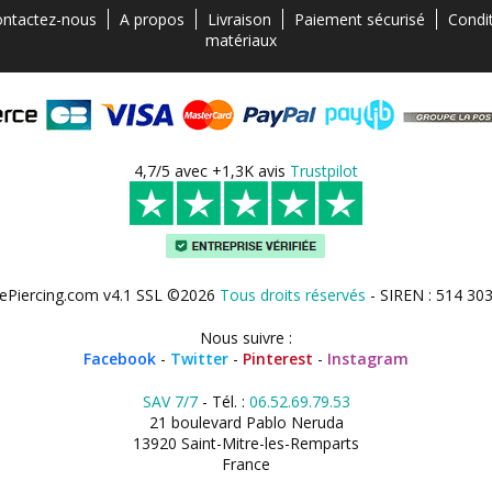
ntactez-nous
A propos
Livraison
Paiement sécurisé
Condi
matériaux
4,7/5 avec +1,3K avis
Trustpilot
ePiercing.com v4.1 SSL ©2026
Tous droits réservés
- SIREN : 514 30
Nous suivre :
Facebook
-
Twitter
-
Pinterest
-
Instagram
SAV 7/7
- Tél. :
06.52.69.79.53
21 boulevard Pablo Neruda
13920 Saint-Mitre-les-Remparts
France