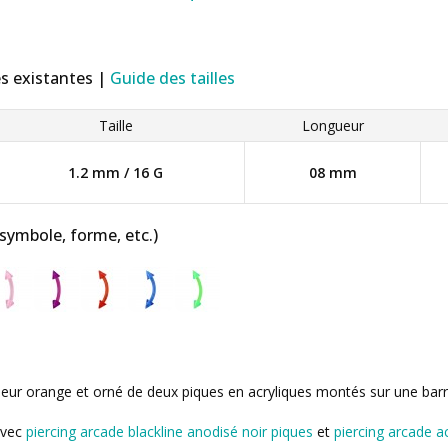
es existantes |
Guide des tailles
Taille
Longueur
1.2 mm / 16 G
08 mm
 symbole, forme, etc.)
leur orange et orné de deux piques en acryliques montés sur une barre
avec
piercing arcade blackline anodisé noir piques
et
piercing arcade ac