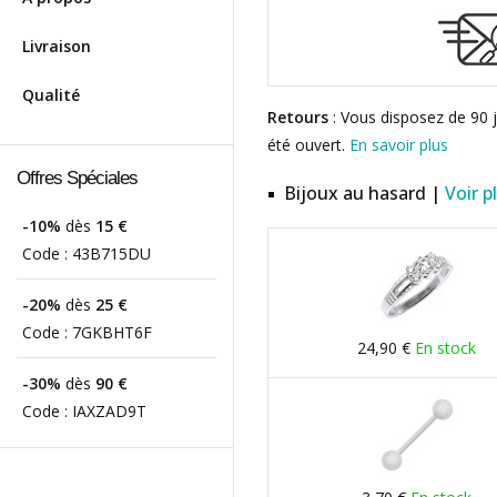
Livraison
Qualité
Retours
: Vous disposez de 90 j
été ouvert.
En savoir plus
Offres Spéciales
Bijoux au hasard |
Voir p
-10%
dès
15 €
Code :
43B715DU
-20%
dès
25 €
Code :
7GKBHT6F
24,90 €
En stock
-30%
dès
90 €
Code :
IAXZAD9T