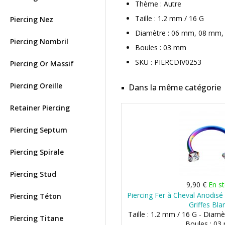
Thème : Autre
Taille : 1.2 mm / 16 G
Piercing Nez
Diamètre : 06 mm, 08 mm
Piercing Nombril
Boules : 03 mm
SKU : PIERCDIV0253
Piercing Or Massif
Piercing Oreille
Dans la même catégorie
Retainer Piercing
Piercing Septum
Piercing Spirale
Piercing Stud
9,90 €
En s
Piercing Fer à Cheval Anodisé
Piercing Téton
Griffes Bla
Taille : 1.2 mm / 16 G - Diam
Piercing Titane
Boules : 0