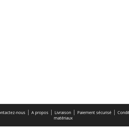
ntactez-nous
A propos
Livraison
Paiement sécurisé
Condi
matériaux