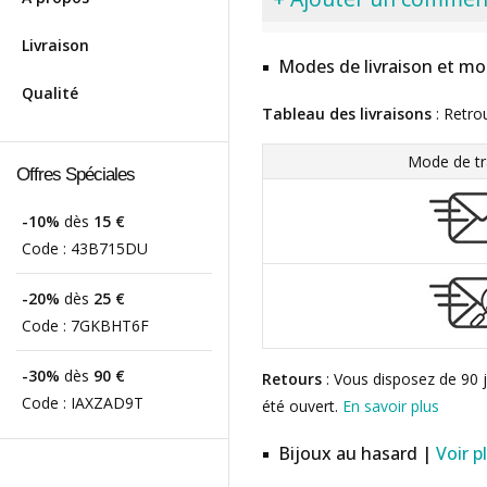
Livraison
Modes de livraison et mo
Qualité
Tableau des livraisons
: Retro
Mode de tr
Offres Spéciales
-10%
dès
15 €
Code :
43B715DU
-20%
dès
25 €
Code :
7GKBHT6F
-30%
dès
90 €
Retours
: Vous disposez de 90 j
Code :
IAXZAD9T
été ouvert.
En savoir plus
Bijoux au hasard |
Voir p