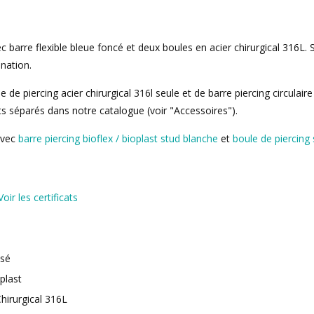
c barre flexible bleue foncé et deux boules en acier chirurgical 316L. 
ination.
e piercing acier chirurgical 316l seule et de barre piercing circulaire
s séparés dans notre catalogue (voir "Accessoires").
avec
barre piercing bioflex / bioplast stud blanche
et
boule de piercing 
Voir les certificats
isé
oplast
hirurgical 316L