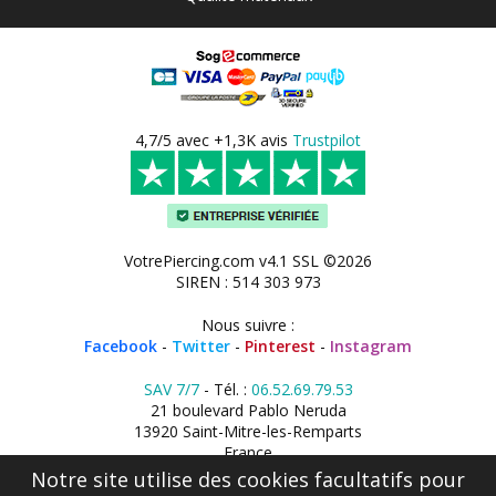
4,7/5 avec +1,3K avis
Trustpilot
VotrePiercing.com v4.1 SSL ©2026
SIREN : 514 303 973
Nous suivre :
Facebook
-
Twitter
-
Pinterest
-
Instagram
SAV 7/7
- Tél. :
06.52.69.79.53
21 boulevard Pablo Neruda
13920 Saint-Mitre-les-Remparts
France
Notre site utilise des cookies facultatifs pour