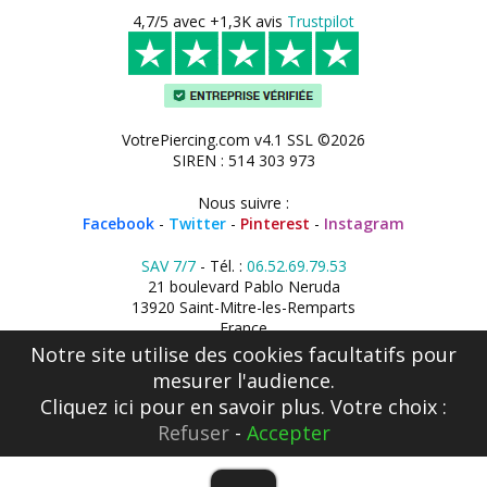
4,7/5 avec +1,3K avis
Trustpilot
VotrePiercing.com v4.1 SSL ©2026
SIREN : 514 303 973
Nous suivre :
Facebook
-
Twitter
-
Pinterest
-
Instagram
SAV 7/7
- Tél. :
06.52.69.79.53
21 boulevard Pablo Neruda
13920 Saint-Mitre-les-Remparts
France
Notre site utilise des cookies facultatifs pour
mesurer l'audience.
Cliquez ici
pour en savoir plus. Votre choix :
Refuser
-
Accepter