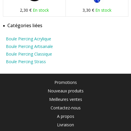
2,30 €
En stock
3,30 €
En stock
Catégories liées
Boule Piercing Acrylique
Boule Piercing Artisanale
Boule Piercing Classique
Boule Piercing Strass
Promotions
Nouveaux produits
Meilleures ventes
Contactez-nous
A propos
Livraison