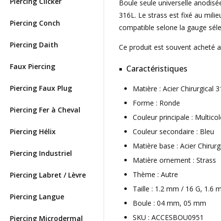
Piercing Clicker
Boule seule universelle anodisée 
316L. Le strass est fixé au milie
Piercing Conch
compatible selone la gauge séle
Piercing Daith
Ce produit est souvent acheté 
Faux Piercing
Caractéristiques
Piercing Faux Plug
Matière : Acier Chirurgical
Forme : Ronde
Piercing Fer à Cheval
Couleur principale : Multico
Piercing Hélix
Couleur secondaire : Bleu
Matière base : Acier Chirurg
Piercing Industriel
Matière ornement : Strass
Thème : Autre
Piercing Labret / Lèvre
Taille : 1.2 mm / 16 G, 1.6
Piercing Langue
Boule : 04 mm, 05 mm
SKU : ACCESBOU0951
Piercing Microdermal