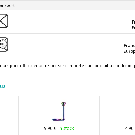
ansport
F
E
Fran
Euro
ours pour effectuer un retour sur n'importe quel produit à condition 
lus
9,90 €
En stock
4,90