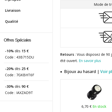
Mode de tr
Livraison
Qualité
Offres Spéciales
-10%
dès
15 €
Retours
: Vous disposez de 90 j
Code :
43B715DU
été ouvert.
En savoir plus
-20%
dès
25 €
Bijoux au hasard |
Voir p
Code :
7GKBHT6F
-30%
dès
90 €
Code :
IAXZAD9T
6,70 €
En stock