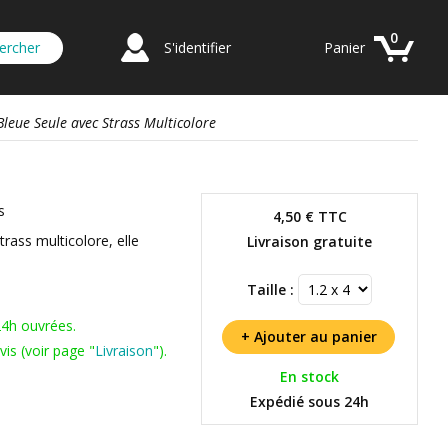
0
S'identifier
Panier
Bleue Seule avec Strass Multicolore
s
4,50 €
TTC
rass multicolore, elle
Livraison gratuite
Taille :
24h ouvrées.
is (voir page "
Livraison
").
En stock
Expédié sous 24h