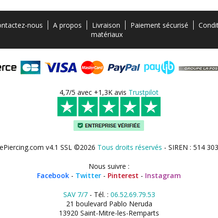
ntactez-nous
A propos
Livraison
Paiement sécurisé
Condi
matériaux
4,7/5 avec +1,3K avis
Trustpilot
ePiercing.com v4.1 SSL ©2026
Tous droits réservés
- SIREN : 514 30
Nous suivre :
Facebook
-
Twitter
-
Pinterest
-
Instagram
SAV 7/7
- Tél. :
06.52.69.79.53
21 boulevard Pablo Neruda
13920 Saint-Mitre-les-Remparts