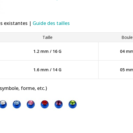
es existantes |
Guide des tailles
Taille
Boule
1.2 mm / 16 G
04 m
1.6 mm / 14 G
05 m
 symbole, forme, etc.)