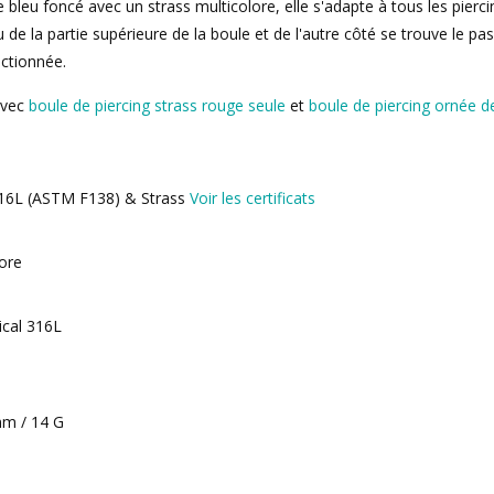
bleu foncé avec un strass multicolore, elle s'adapte à tous les piercings
u de la partie supérieure de la boule et de l'autre côté se trouve le pas
ctionnée.
avec
boule de piercing strass rouge seule
et
boule de piercing ornée de
 316L (ASTM F138) & Strass
Voir les certificats
lore
ical 316L
 mm / 14 G