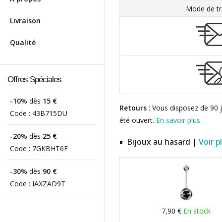
Mode de tr
Livraison
Qualité
Offres Spéciales
-10%
dès
15 €
Retours
: Vous disposez de 90 j
Code :
43B715DU
été ouvert.
En savoir plus
-20%
dès
25 €
Bijoux au hasard |
Voir p
Code :
7GKBHT6F
-30%
dès
90 €
Code :
IAXZAD9T
7,90 €
En stock