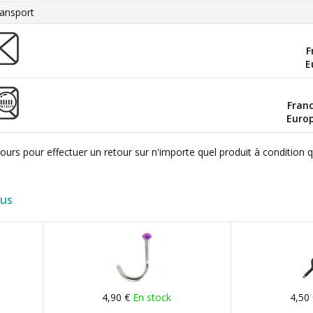
ansport
F
E
Fran
Euro
ours pour effectuer un retour sur n'importe quel produit à condition 
lus
4,90 €
En stock
4,50