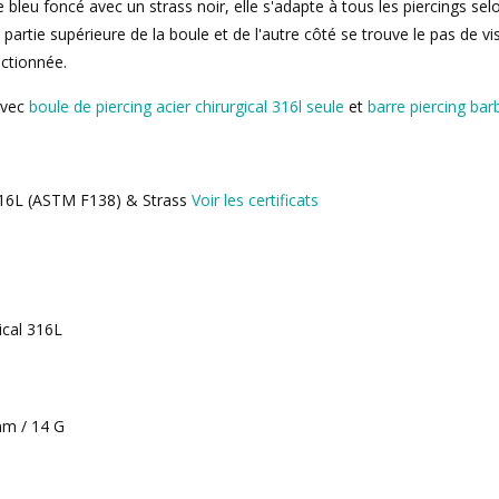
bleu foncé avec un strass noir, elle s'adapte à tous les piercings selon 
a partie supérieure de la boule et de l'autre côté se trouve le pas de vis
ctionnée.
avec
boule de piercing acier chirurgical 316l seule
et
barre piercing barb
 316L (ASTM F138) & Strass
Voir les certificats
ical 316L
 mm / 14 G