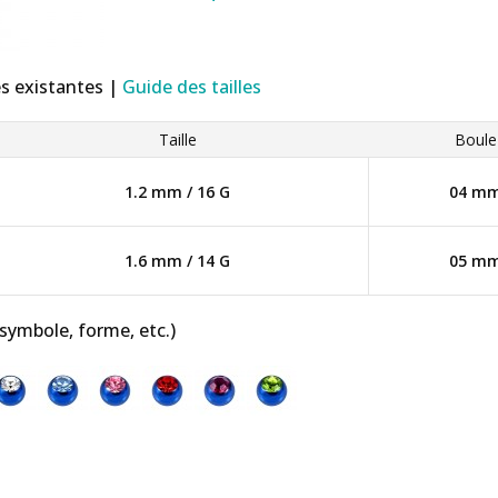
es existantes |
Guide des tailles
Taille
Boule
1.2 mm / 16 G
04 m
1.6 mm / 14 G
05 m
 symbole, forme, etc.)