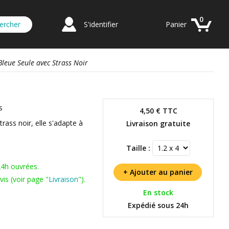
0
S'identifier
Panier
Bleue Seule avec Strass Noir
s
4,50 €
TTC
rass noir, elle s'adapte à
Livraison gratuite
Taille :
24h ouvrées.
is (voir page "
Livraison
").
En stock
Expédié sous 24h