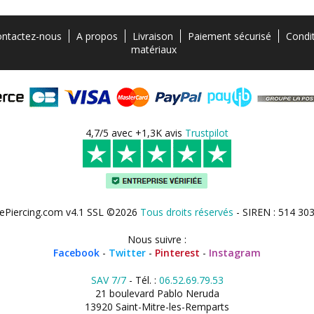
ntactez-nous
A propos
Livraison
Paiement sécurisé
Condi
matériaux
4,7/5 avec +1,3K avis
Trustpilot
ePiercing.com v4.1 SSL ©2026
Tous droits réservés
- SIREN : 514 30
Nous suivre :
Facebook
-
Twitter
-
Pinterest
-
Instagram
SAV 7/7
- Tél. :
06.52.69.79.53
21 boulevard Pablo Neruda
13920 Saint-Mitre-les-Remparts