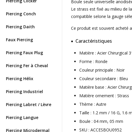
Piercing Clicker
Boule seule universelle anodisée 
Le strass est fixé au milieu de l
Piercing Conch
compatible selone la gauge séle
Piercing Daith
Ce produit est souvent acheté 
Faux Piercing
Caractéristiques
Piercing Faux Plug
Matière : Acier Chirurgical
Forme : Ronde
Piercing Fer à Cheval
Couleur principale : Noir
Piercing Hélix
Couleur secondaire : Bleu
Matière base : Acier Chirurg
Piercing Industriel
Matière ornement : Strass
Thème : Autre
Piercing Labret / Lèvre
Taille : 1.2 mm / 16 G, 1.6
Piercing Langue
Boule : 04 mm, 05 mm
SKU : ACCESBOU0952
Piercing Microdermal