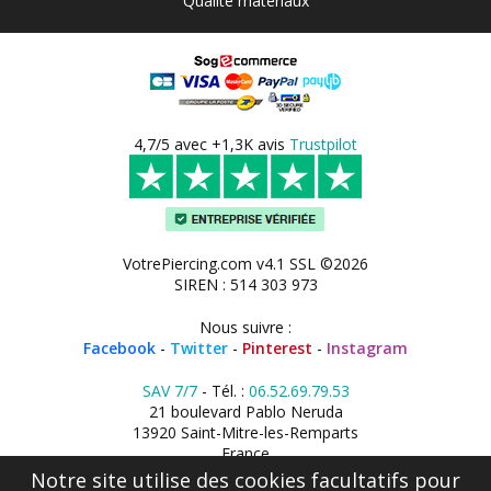
Qualité matériaux
4,7/5 avec +1,3K avis
Trustpilot
VotrePiercing.com v4.1 SSL ©2026
SIREN : 514 303 973
Nous suivre :
Facebook
-
Twitter
-
Pinterest
-
Instagram
SAV 7/7
- Tél. :
06.52.69.79.53
21 boulevard Pablo Neruda
13920 Saint-Mitre-les-Remparts
France
Notre site utilise des cookies facultatifs pour