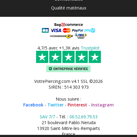
Qualité matériaux
4,7/5 avec +1,3K avis
Trustpilot
VotrePiercing.com v4.1 SSL ©2026
SIREN : 514 303 973
Nous suivre :
Facebook
-
Twitter
-
Pinterest
-
Instagram
SAV 7/7
- Tél. :
06.52.69.79.53
21 boulevard Pablo Neruda
13920 Saint-Mitre-les-Remparts
France