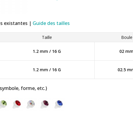
es existantes |
Guide des tailles
Taille
Boule
1.2 mm / 16 G
02 m
1.2 mm / 16 G
02.5 m
 symbole, forme, etc.)