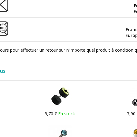
F
E
Fran
Euro
ours pour effectuer un retour sur n'importe quel produit à condition 
lus
5,70 €
En stock
7,90