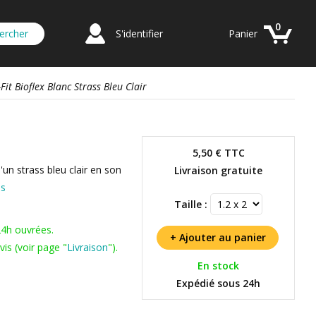
0
S'identifier
Panier
it Bioflex Blanc Strass Bleu Clair
5,50 €
TTC
'un strass bleu clair en son
Livraison gratuite
us
Taille :
24h ouvrées.
is (voir page "
Livraison
").
En stock
Expédié sous 24h