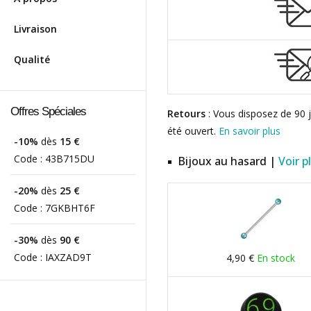
Livraison
Qualité
Offres Spéciales
Retours
: Vous disposez de 90 j
été ouvert.
En savoir plus
-10%
dès
15 €
Code :
43B715DU
Bijoux au hasard |
Voir p
-20%
dès
25 €
Code :
7GKBHT6F
-30%
dès
90 €
Code :
IAXZAD9T
4,90 €
En stock