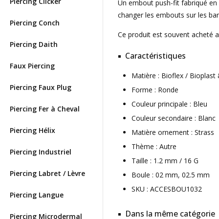
Piercing Clicker
Un embout push-fit fabriqué en b
changer les embouts sur les barr
Piercing Conch
Ce produit est souvent acheté 
Piercing Daith
Caractéristiques
Faux Piercing
Matière : Bioflex / Bioplast
Piercing Faux Plug
Forme : Ronde
Couleur principale : Bleu
Piercing Fer à Cheval
Couleur secondaire : Blanc
Piercing Hélix
Matière ornement : Strass
Thème : Autre
Piercing Industriel
Taille : 1.2 mm / 16 G
Piercing Labret / Lèvre
Boule : 02 mm, 02.5 mm
SKU : ACCESBOU1032
Piercing Langue
Dans la même catégorie
Piercing Microdermal