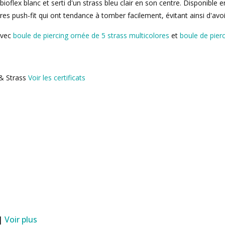
ioflex blanc et serti d'un strass bleu clair en son centre. Disponible
es push-fit qui ont tendance à tomber facilement, évitant ainsi d'avoi
avec
boule de piercing ornée de 5 strass multicolores
et
boule de pier
 & Strass
Voir les certificats
 |
Voir plus